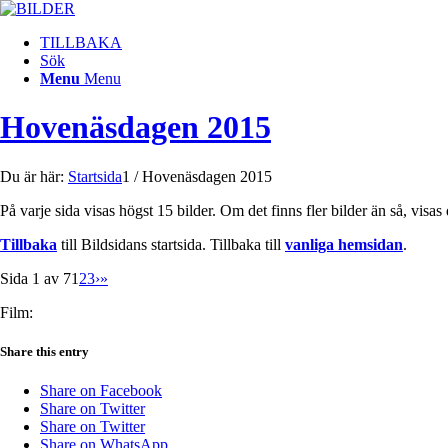
TILLBAKA
Sök
Menu
Menu
Hovenäsdagen 2015
Du är här:
Startsida
1
/
Hovenäsdagen 2015
På varje sida visas högst 15 bilder. Om det finns fler bilder än så, visas
Tillbaka
till Bildsidans startsida. Tillbaka till
vanliga hemsidan
.
Sida 1 av 7
1
2
3
›
»
Film:
Share this entry
Share on Facebook
Share on Twitter
Share on Twitter
Share on WhatsApp