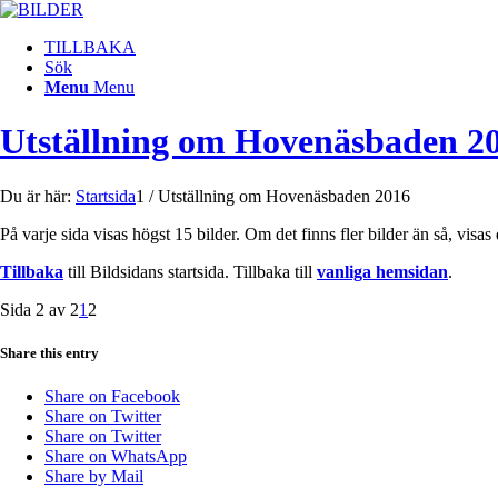
TILLBAKA
Sök
Menu
Menu
Utställning om Hovenäsbaden 2
Du är här:
Startsida
1
/
Utställning om Hovenäsbaden 2016
På varje sida visas högst 15 bilder. Om det finns fler bilder än så, visas
Tillbaka
till Bildsidans startsida. Tillbaka till
vanliga hemsidan
.
Sida 2 av 2
1
2
Share this entry
Share on Facebook
Share on Twitter
Share on Twitter
Share on WhatsApp
Share by Mail