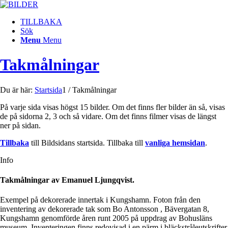
TILLBAKA
Sök
Menu
Menu
Takmålningar
Du är här:
Startsida
1
/
Takmålningar
På varje sida visas högst 15 bilder. Om det finns fler bilder än så, visas
de på sidorna 2, 3 och så vidare. Om det finns filmer visas de längst
ner på sidan.
Tillbaka
till Bildsidans startsida. Tillbaka till
vanliga hemsidan
.
Info
Takmålningar av Emanuel Ljungqvist.
Exempel på dekorerade innertak i Kungshamn. Foton från den
inventering av dekorerade tak som Bo Antonsson , Bävergatan 8,
Kungshamn genomförde åren runt 2005 på uppdrag av Bohusläns
museum. Inventeringen finns redovisad i en pärm i bläckstråleutskrifter